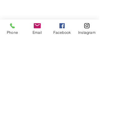
Phone
Email
Facebook
Instagram
Volley Pisogne ti invita a scoprire il nostro
nuovo sito e a farci sapere quello che pensi
con i tuoi suggerimenti.
I Nostri Contatti
A.S.D. Volley Pisogne
La Pallavolo in Val Camonica e nel Sebino
Sede sociale: Via Borne 6, 25055 Pisogne
(BS)
Tel.
+39 338 9987554