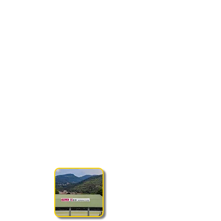
SEDE DI GIOCO
PALA ISEO SERRATURE
Via Don Salvetti 6/bis, 25055 Gratacasolo
(BS)