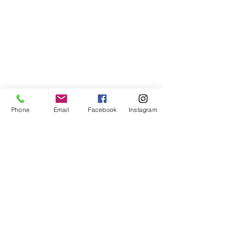
Volley Pisogne ti invita a scoprire il nostro
nuovo sito e a farci sapere quello che pensi
con i tuoi suggerimenti.
I Nostri Contatti
A.S.D. Volley Pisogne
La Pallavolo in Val Camonica e nel Sebino
Sede sociale: Via Borne 6, 25055 Pisogne
(BS)
Phone
Email
Facebook
Instagram
Tel.
+39 338 9987554
email:
info@volleypisogne.it
PIVA:
03154780179
Privacy
Mandaci un Messaggio