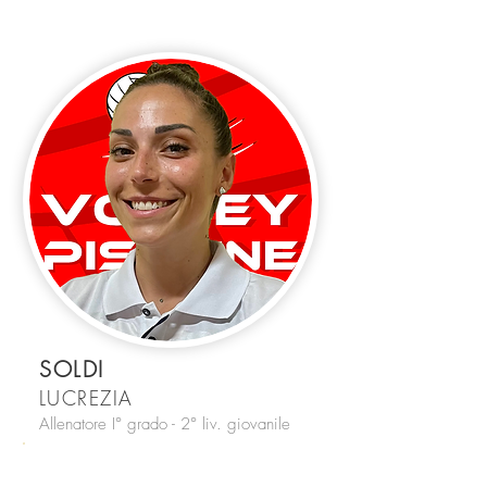
SOLDI
LUCREZIA
Allenatore I° grado - 2° liv. giovanile
#LS
1 DIV