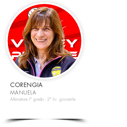
CORENGIA
MANUELA
Allenatore I° grado - 2° liv. giovanile
#MC
U13 - Ragazze CSI