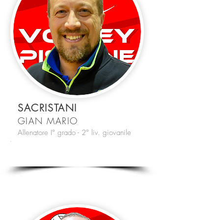
SACRISTANI
GIAN MARIO
Allenatore I° grado - 2° liv. giovanile
#GM
U14 - U16