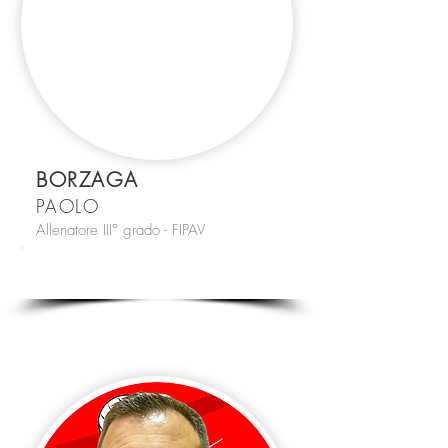
BORZAGA
PAOLO
Allenatore III° grado - FIPAV
#PB
1 DIV - U16