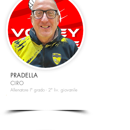
PRADELLA
CIRO
Allenatore I° grado - 2° liv. giovanile
#CP
2 DIV