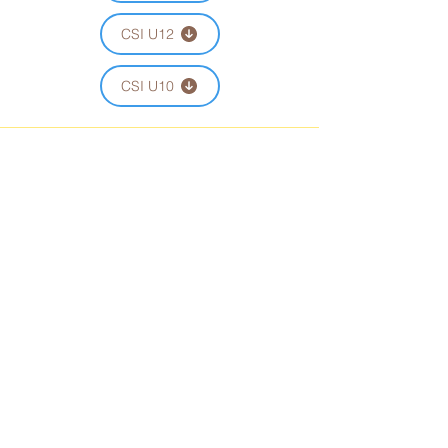
CSI U12
CSI U10
SEDE DI GIOCO
PALA ISEO SERRATURE
Via Don Salvetti 6/bis, 25055 Gratacasolo
(BS)