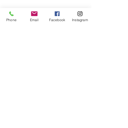
Phone
Email
Facebook
Instagram
Volley Pisogne ti invita a scoprire il nostro
nuovo sito e a farci sapere quello che pensi
con i tuoi suggerimenti.
I Nostri Contatti
A.S.D. Volley Pisogne
La Pallavolo in Val Camonica e nel Sebino
Sede sociale: Via Borne 6, 25055 Pisogne
(BS)
Tel.
+39 338 9987554
email:
info@volleypisogne.it
PIVA:
03154780179