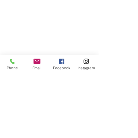
Phone
Email
Facebook
Instagram
Volley Pisogne ti invita a scoprire il nostro
nuovo sito e a farci sapere quello che pensi
con i tuoi suggerimenti.