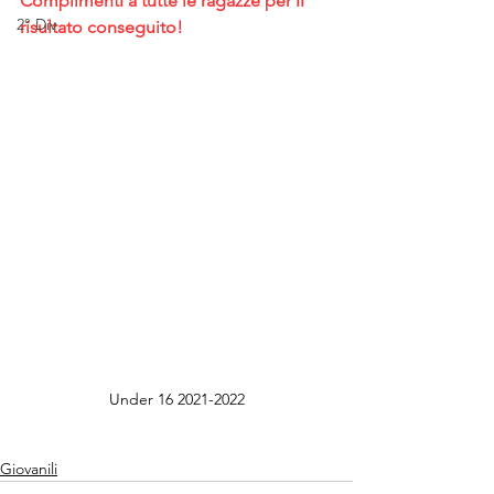
Complimenti a tutte le ragazze per il 
2° Div
risultato conseguito!
Under 16 2021-2022
Giovanili