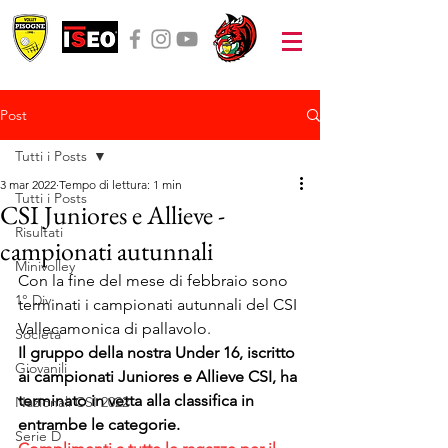
Post
Tutti i Posts
3 mar 2022
Tempo di lettura: 1 min
Tutti i Posts
CSI Juniores e Allieve -
Risultati
campionati autunnali
Minivolley
Con la fine del mese di febbraio sono 
1° Div
terminati i campionati autunnali del CSI 
Vallecamonica di pallavolo.
Società
Il gruppo della nostra Under 16, iscritto 
Giovanili
ai campionati Juniores e Allieve CSI, ha 
terminato in vetta alla classifica in 
Nazionali CSI 2022
entrambe le categorie.
Serie D