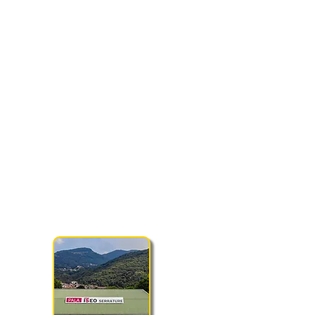
SEDE DI GIOCO
PALA ISEO SERRATURE
Via Don Salvetti 6/bis, 25055 Gratacasolo (BS)