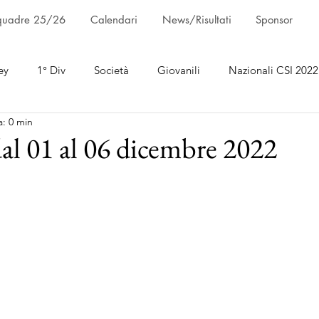
quadre 25/26
Calendari
News/Risultati
Sponsor
ey
1° Div
Società
Giovanili
Nazionali CSI 2022
a: 0 min
 dal 01 al 06 dicembre 2022