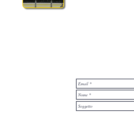
ta a scoprire il nostro nuovo sito e a farci sapere quello che pensi co
Mandaci un Me
ebino
ogne (BS)