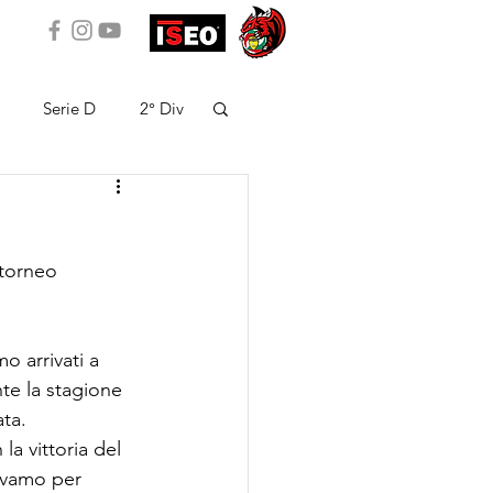
Serie D
2° Div
 torneo 
 arrivati a 
te la stagione 
ata.
a vittoria del 
evamo per 