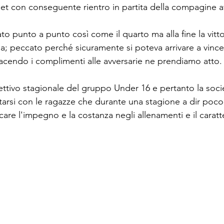
 set con conseguente rientro in partita della compagine a
iato punto a punto così come il quarto ma alla fine la vitt
a; peccato perché sicuramente si poteva arrivare a vincer
facendo i complimenti alle avversarie ne prendiamo atto.
biettivo stagionale del gruppo Under 16 e pertanto la soci
arsi con le ragazze che durante una stagione a dir poco 
re l'impegno e la costanza negli allenamenti e il caratte