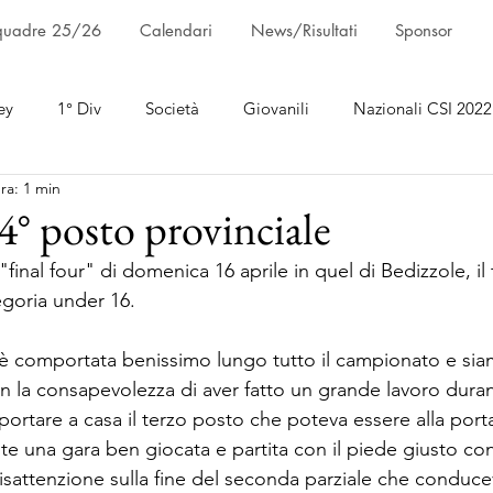
quadre 25/26
Calendari
News/Risultati
Sponsor
ey
1° Div
Società
Giovanili
Nazionali CSI 2022
ra: 1 min
4° posto provinciale
"final four" di domenica 16 aprile in quel di Bedizzole, il
egoria under 16.
 è comportata benissimo lungo tutto il campionato e siamo
con la consapevolezza di aver fatto un grande lavoro duran
portare a casa il terzo posto che poteva essere alla port
 una gara ben giocata e partita con il piede giusto con l
isattenzione sulla fine del seconda parziale che conduc