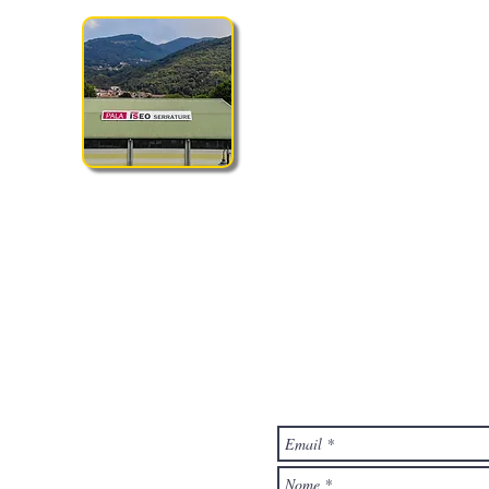
ta a scoprire il nostro nuovo sito e a farci sapere quello che pensi co
Mandaci un Me
ebino
ogne (BS)