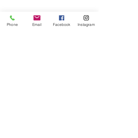
Phone
Email
Facebook
Instagram
Volley Pisogne ti invita a scoprire il nostro
nuovo sito e a farci sapere quello che pensi
con i tuoi suggerimenti.