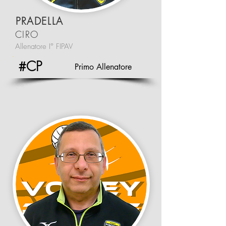
PRADELLA
CIRO
Allenatore I° FIPAV
#CP
Primo Allenatore