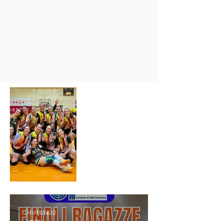
info9326632
7 mag