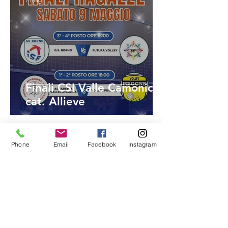
Finali CSI Valle Camonica
cat. Allieve
info9326632
Phone
Email
Facebook
Instagram
21 mar