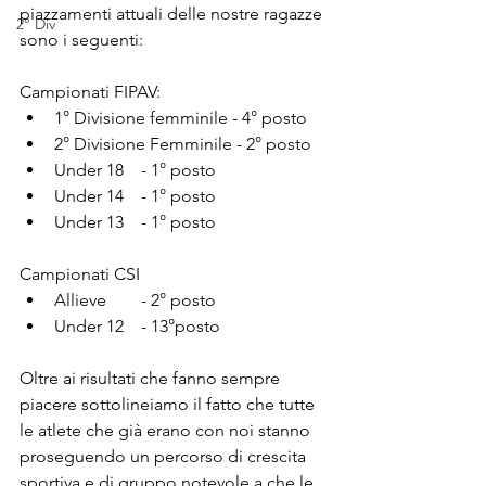
piazzamenti attuali delle nostre ragazze 
2° Div
sono i seguenti:
Campionati FIPAV:
1° Divisione femminile - 4° posto
2° Divisione Femminile - 2° posto
Under 18	- 1° posto
Under 14	- 1° posto
Under 13	- 1° posto
Campionati CSI
Allieve 	- 2° posto
Under 12 	- 13°posto
Oltre ai risultati che fanno sempre 
piacere sottolineiamo il fatto che tutte 
le atlete che già erano con noi stanno 
proseguendo un percorso di crescita 
sportiva e di gruppo notevole a che le 