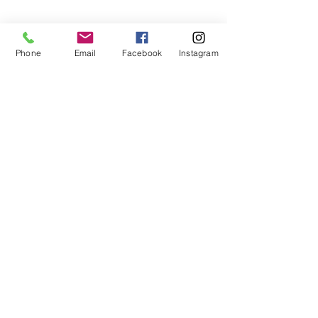
Phone
Email
Facebook
Instagram
Volley Pisogne ti invita a scoprire il nostro
nuovo sito e a farci sapere quello che pensi
con i tuoi suggerimenti.
I Nostri Contatti