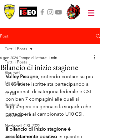
Post
Tutti i Posts
6 gen 2024
Tempo di lettura: 1 min
Tutti i Posts
Bilancio di inizio stagione
Risultati
Volley Pisogne
, potendo contare su più 
Minivolley
di 80 atlete iscritte sta partecipando a 
campionati di categoria federale e CSI 
1° Div
con ben 7 compagini alle quali si 
Società
aggiungerà da gennaio la suqadra che 
parteciperà al campionato U10 CSI.
Giovanili
Nazionali CSI 2022
Il bilancio di inizio stagione è 
Serie D
assolutamente positivo
 in quanto i 