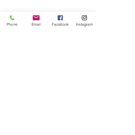
Volley Pisogne ti invita a scoprire il nostro
nuovo sito e a farci sapere quello che pensi
con i tuoi suggerimenti.
Phone
Email
Facebook
Instagram
I Nostri Contatti
A.S.D. Volley Pisogne
La Pallavolo in Val Camonica e nel Sebino
Sede sociale: Via Borne 6, 25055 Pisogne
(BS)
Tel.
+39 338 9987554
email:
info@volleypisogne.it
PIVA:
03154780179
Privacy
Mandaci un Messaggio