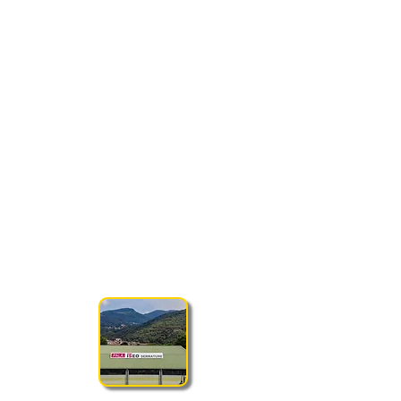
PALA ISEO SERRATURE
Via Don Salvetti 6/bis, 25055 Gratacasolo
(BS)