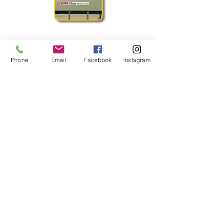
Volley Pisogne ti invita a scoprire il nostro
nuovo sito e a farci sapere quello che pensi
con i tuoi suggerimenti.
Phone
Email
Facebook
Instagram
I Nostri Contatti
A.S.D. Volley Pisogne
La Pallavolo in Val Camonica e nel Sebino
Sede sociale: Via Borne 6, 25055 Pisogne
(BS)
Tel.
+39 338 9987554
email:
info@volleypisogne.it
PIVA:
03154780179
Privacy
Mandaci un Messaggio