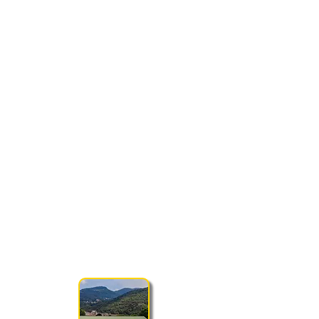
SEDE DI GIOCO
PALA ISEO SERRATURE
Via Don Salvetti 6/bis, 25055 Gratacasolo
(BS)