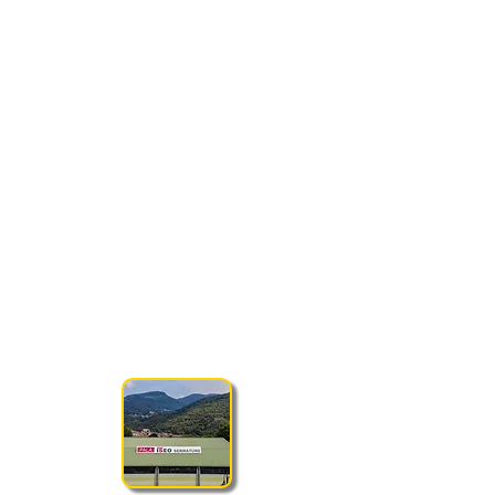
SEDE DI GIOCO
PALA ISEO SERRATURE
Via Don Salvetti 6/bis, 25055 Gratacasolo
(BS)