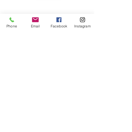
Volley Pisogne ti invita a scoprire il nostro
nuovo sito e a farci sapere quello che pensi
con i tuoi suggerimenti.
Phone
Email
Facebook
Instagram
I Nostri Contatti
A.S.D. Volley Pisogne
La Pallavolo in Val Camonica e nel Sebino
Sede sociale: Via Borne 6, 25055 Pisogne
(BS)
Tel.
+39 338 9987554
email:
info@volleypisogne.it
PIVA:
03154780179
Privacy
Mandaci un Messaggio