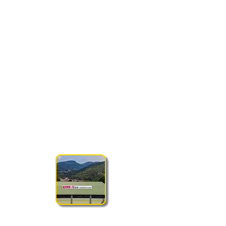
Via Don Salvetti 6/bis, 25055 Gratacasolo
(BS)
Volley Pisogne ti invita a scoprire il nostro