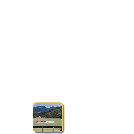
SEDE DI GIOCO
PALA ISEO SERRATURE
Via Don Salvetti 6/bis, 25055 Gratacasolo
(BS)