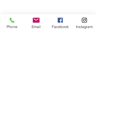
Volley Pisogne ti invita a scoprire il nostro
nuovo sito e a farci sapere quello che pensi
con i tuoi suggerimenti.
Phone
Email
Facebook
Instagram
I Nostri Contatti
A.S.D. Volley Pisogne
La Pallavolo in Val Camonica e nel Sebino
Sede sociale: Via Borne 6, 25055 Pisogne
(BS)
Tel.
+39 338 9987554
email:
info@volleypisogne.it
PIVA:
03154780179
Privacy
Mandaci un Messaggio