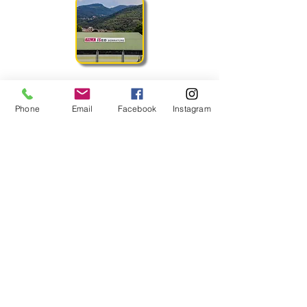
Volley Pisogne ti invita a scoprire il nostro
nuovo sito e a farci sapere quello che pensi
con i tuoi suggerimenti.
Phone
Email
Facebook
Instagram
I Nostri Contatti
A.S.D. Volley Pisogne
La Pallavolo in Val Camonica e nel Sebino
Sede sociale: Via Borne 6, 25055 Pisogne
(BS)
Tel.
+39 338 9987554
email:
info@volleypisogne.it
PIVA:
03154780179
Privacy
Mandaci un Messaggio