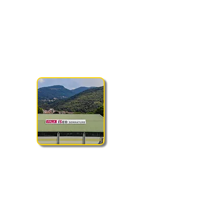
ta a scoprire il nostro nuovo sito e a farci sapere quello che pensi co