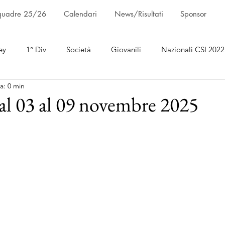
quadre 25/26
Calendari
News/Risultati
Sponsor
ey
1° Div
Società
Giovanili
Nazionali CSI 2022
a: 0 min
dal 03 al 09 novembre 2025