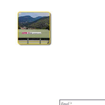
ta a scoprire il nostro nuovo sito e a farci sapere quello che pensi co
Mandaci un Me