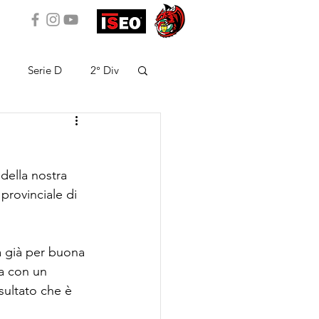
Serie D
2° Div
della nostra 
rovinciale di 
a già per buona 
a con un 
sultato che è 