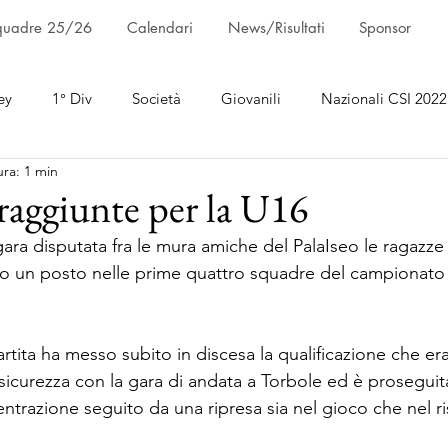
quadre 25/26
Calendari
News/Risultati
Sponsor
ey
1° Div
Società
Giovanili
Nazionali CSI 2022
ura: 1 min
 raggiunte per la U16
ara disputata fra le mura amiche del PalaIseo le ragazze 
 un posto nelle prime quattro squadre del campionato p
artita ha messo subito in discesa la qualificazione che er
 sicurezza con la gara di andata a Torbole ed è proseguit
ntrazione seguito da una ripresa sia nel gioco che nel ri