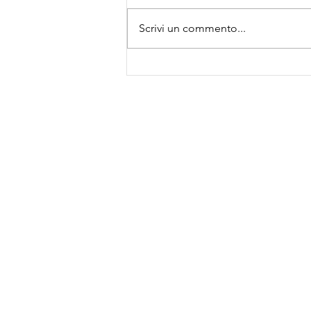
Scrivi un commento...
Finali CSI Valle Camonica cat.
Allieve