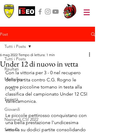
Post
Tutti i Posts
6 mag 2022
Tempo di lettura: 1 min
Tutti i Posts
Under 12 di nuovo in vetta
Risultati
Con la vittoria per 3 - 0 nel recupero 
Minivolley
della partita contro C.G. Rogno le 
nostre piccoline tornano in testa alla 
1° Div
classifica del campionato Under 12 CSI 
Società
Vallecamonica.
Giovanili
Le piccole pettirosso conquistano con 
Nazionali CSI 2022
una bella prestazione l'undicesima 
Serie D
vittoria su dodici partite consolidando 