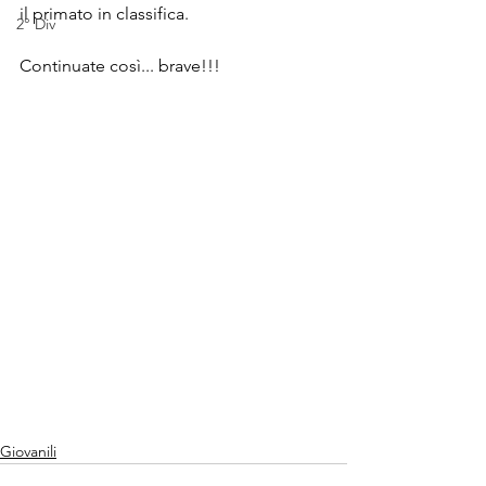
il primato in classifica.
2° Div
Continuate così... brave!!!
Giovanili